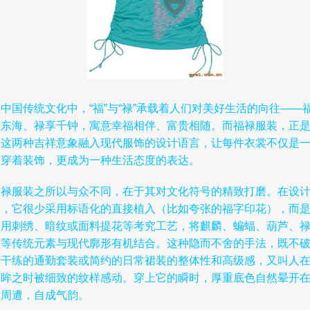
中国传统文化中，“福”与“禄”承载着人们对美好生活的向往——
如东海、禄享千钟，寓意幸福相伴、富贵相随。而福禄服装，正
将这两种吉祥意象融入现代服饰的设计语言，让每件衣裳不仅是
种穿着装饰，更成为一种生活态度的表达。
福禄服装之所以与众不同，在于其对文化符号的精致打磨。在设
中，它很少采用标语化的直接植入（比如夸张的福字印花），而
运用刺绣、暗纹或面料提花等考究工艺，将麒麟、蝙蝠、葫芦、
星等传统元素与现代廓形有机结合。这种隐而不舍的手法，既不
坏干练的通勤套装或简约的日常裙装的整体性和高级感，又叫人
回眸之时被细致的纹样感动。穿上它的瞬时，厚重底色自然晕开
你周遭，自成气韵。