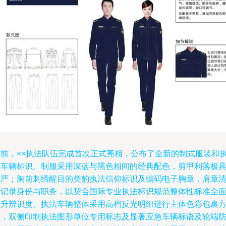
日前，××执法队伍完成首次正式亮相，公布了全新的制式服装和
法车辆标识。制服采用深蓝与黑色相间的经典配色，剪甲利落极
威严；胸前刺绣醒目的类豹执法信仰标识及编码电子胸章，肩章
晰记录身份与职务，以契合国际专业执法标识规范整体性标准全
提升辨识度。执法车辆整体采用高档反光明组进行主体色彩包裹
案，双侧印制执法图形单位专用标志及显著应急车辆标语及轮端